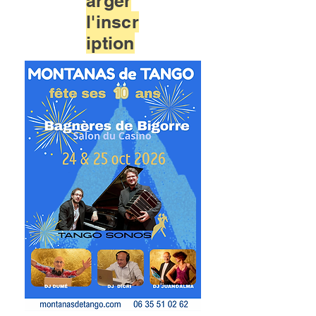
arger
l'inscr
iption